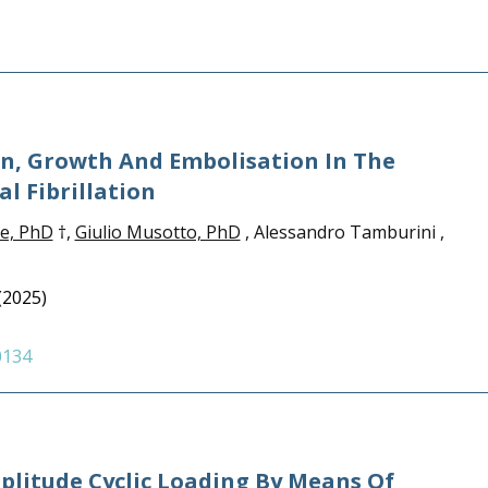
n, Growth And Embolisation In The
l Fibrillation
e, PhD
†,
Giulio Musotto, PhD
, Alessandro Tamburini ,
(2025)
0134
plitude Cyclic Loading By Means Of