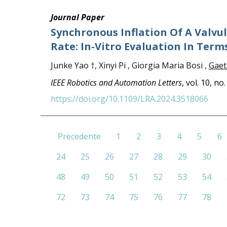
Journal Paper
Synchronous Inflation Of A Valvu
Rate: In-Vitro Evaluation In Ter
Junke Yao †, Xinyi Pi , Giorgia Maria Bosi ,
Gaet
IEEE Robotics and Automation Letters
, vol. 10, n
https://doi.org/10.1109/LRA.2024.3518066
Precedente
1
2
3
4
5
6
24
25
26
27
28
29
30
48
49
50
51
52
53
54
72
73
74
75
76
77
78