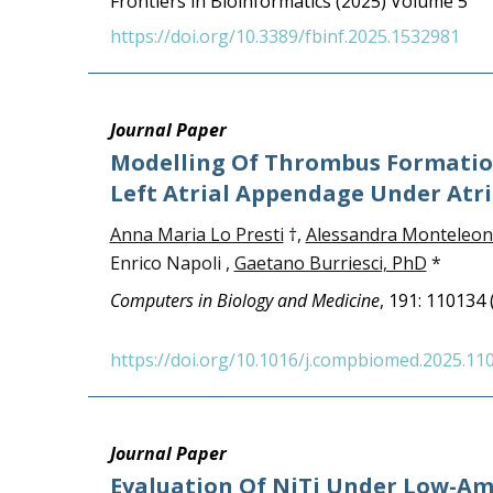
Frontiers in Bioinformatics (2025) Volume 5
https://doi.org/10.3389/fbinf.2025.1532981
Journal Paper
Modelling Of Thrombus Formatio
Left Atrial Appendage Under Atria
Anna Maria Lo Presti
†,
Alessandra Monteleon
Enrico Napoli ,
Gaetano Burriesci, PhD
*
Computers in Biology and Medicine
, 191: 110134 
https://doi.org/10.1016/j.compbiomed.2025.11
Journal Paper
Evaluation Of NiTi Under Low-Am