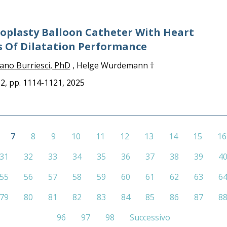
loplasty Balloon Catheter With Heart
ms Of Dilatation Performance
ano Burriesci, PhD
, Helge Wurdemann †
o. 2, pp. 1114-1121, 2025
7
8
9
10
11
12
13
14
15
16
31
32
33
34
35
36
37
38
39
4
55
56
57
58
59
60
61
62
63
6
79
80
81
82
83
84
85
86
87
8
96
97
98
Successivo