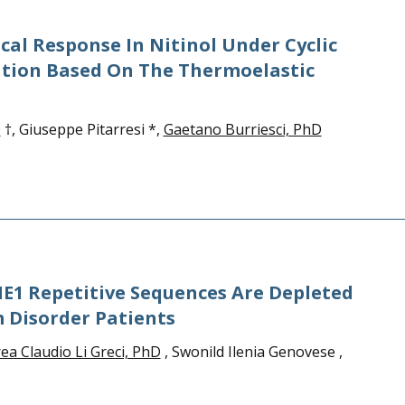
al Response In Nitinol Under Cyclic
ation Based On The Thermoelastic
D
†, Giuseppe Pitarresi *,
Gaetano Burriesci, PhD
6
E1 Repetitive Sequences Are Depleted
 Disorder Patients
ea Claudio Li Greci, PhD
, Swonild Ilenia Genovese ,