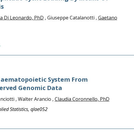
is
ia Di Leonardo, PhD
, Giuseppe Catalanotti ,
Gaetano
4
Haematopoietic System From
served Genomic Data
nciotti , Walter Arancio ,
Claudia Coronnello, PhD
plied Statistics, qlae052