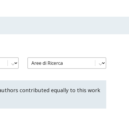
nno
filtro pubblicazioni aree di ricerca
Select content
uthors contributed equally to this work