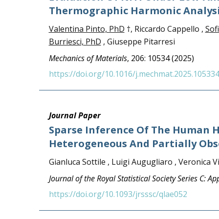
Thermographic Harmonic Analys
Valentina Pinto, PhD
†, Riccardo Cappello ,
Sof
Burriesci, PhD
, Giuseppe Pitarresi
Mechanics of Materials
, 206: 10534 (2025)
https://doi.org/10.1016/j.mechmat.2025.10533
Journal Paper
Sparse Inference Of The Human 
Heterogeneous And Partially Ob
Gianluca Sottile , Luigi Augugliaro , Veronica Vi
Journal of the Royal Statistical Society Series C: Ap
https://doi.org/10.1093/jrsssc/qlae052