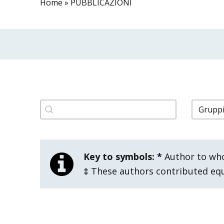
Home
»
PUBBLICAZIONI
filtro pubblicazioni titolo
filtro 
Search content
Select 
Key to symbols:
*
Author to wh
‡
These authors contributed equa