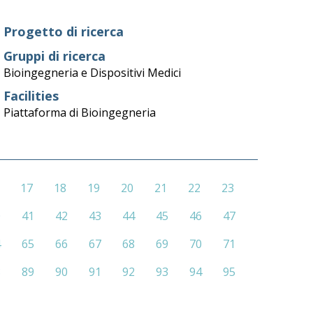
Progetto di ricerca
Gruppi di ricerca
Bioingegneria e Dispositivi Medici
Facilities
Piattaforma di Bioingegneria
17
18
19
20
21
22
23
0
41
42
43
44
45
46
47
4
65
66
67
68
69
70
71
8
89
90
91
92
93
94
95