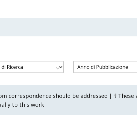
pubblicazioni gruppi ricerca
filtro pubblicazioni a
content
Select content
om correspondence should be addressed |
†
These a
lly to this work