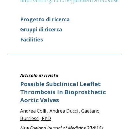
https://doi.org/10.1016/j.jbiomech.2016.03.036
Progetto di ricerca
Gruppi di ricerca
Facilities
Articolo di rivista
Possible Subclinical Leaflet
Thrombosis In Bioprosthetic
Aortic Valves
Andrea Colli ,
Andrea Ducci
,
Gaetano
Burriesci, PhD
New England Journal of Medicine
374
(16):