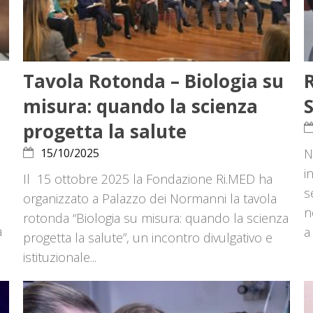
Tavola Rotonda – Biologia su
misura: quando la scienza
progetta la salute
15/10/2025
N
i
Il 15 ottobre 2025 la Fondazione Ri.MED ha
s
organizzato a Palazzo dei Normanni la tavola
n
rotonda “Biologia su misura: quando la scienza
a
a
progetta la salute”, un incontro divulgativo e
istituzionale...