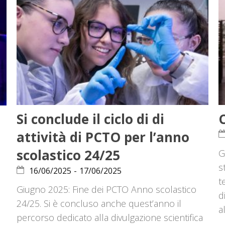
Si conclude il ciclo di di
C
attività di PCTO per l’anno
scolastico 24/25
G
s
16/06/2025
-
17/06/2025
t
Giugno 2025: Fine dei PCTO Anno scolastico
d
24/25. Si è concluso anche quest’anno il
a
percorso dedicato alla divulgazione scientifica