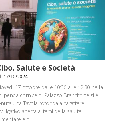
ibo, Salute e Società
17/10/2024
iovedì 17 ottobre dalle 10:30 alle 12:30 nella
tupenda cornice di Palazzo Branciforte si è
enuta una Tavola rotonda a carattere
ivulgativo aperta ai temi della salute
limentare e di...