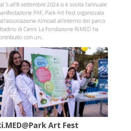
al 5 all’8 settembre 2024 si è svolta l’annuale
anifestazione PAF, Park Art Fest organizzata
all’associazione Almoad all’interno del parco
ittadino di Carini. La Fondazione Ri.MED ha
ontribuito con un...
Ri.MED@Park Art Fest