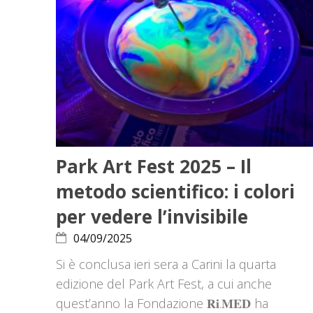
Park Art Fest 2025 – Il
metodo scientifico: i colori
per vedere l’invisibile
04/09/2025
Si è conclusa ieri sera a Carini la quarta
edizione del Park Art Fest, a cui anche
quest’anno la Fondazione 𝐑𝐢.𝐌𝐄𝐃 ha