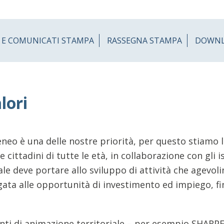
 E COMUNICATI STAMPA
RASSEGNA STAMPA
DOWN
lori
eneo è una delle nostre priorità, per questo stiamo
ttadini di tutte le età, in collaborazione con gli isti
ocale deve portare allo sviluppo di attività che agev
egata alle opportunità di investimento ed impiego, fino
nti di animazione territoriale – per esempio SHARPER