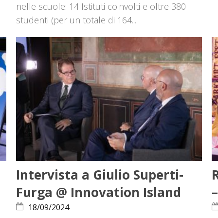
nelle scuole: 14 Istituti coinvolti e oltre 380
studenti (per un totale di 164...
Intervista a Giulio Superti-
Furga @ Innovation Island
–
18/09/2024