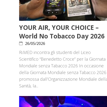
YOUR AIR, YOUR CHOICE –
World No Tobacco Day 2026
26/05/2026
Ri.MED incontra gli studenti del Liceo
Scientifico “Benedetto Croce” per la Giornata
Mondiale senza Tabacco 2026 In occasione
della Giornata Mondiale senza Tabacco 2026
promossa dall’Organizzazione Mondiale dell
Sanità, la...