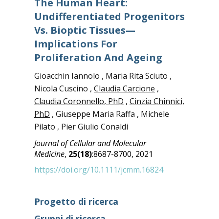
The Human Heart:
Undifferentiated Progenitors
Vs. Bioptic Tissues—
Implications For
Proliferation And Ageing
Gioacchin Iannolo , Maria Rita Sciuto ,
Nicola Cuscino ,
Claudia Carcione
,
Claudia Coronnello, PhD
,
Cinzia Chinnici,
PhD
, Giuseppe Maria Raffa , Michele
Pilato , Pier Giulio Conaldi
Journal of Cellular and Molecular
Medicine
,
25(18)
:8687-8700, 2021
https://doi.org/10.1111/jcmm.16824
Progetto di ricerca
Gruppi di ricerca