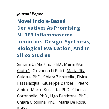
Journal Paper
Novel Indole-Based
Derivatives As Promising
NLRP3 Inflammasome
Inhibitors: Design, Synthesis,
Biological Evaluation, And In
Silico Studies
Simona Di Martino, PhD
,
Maria Rita
Giuffrè
, Giovanna Li Petri ,
Maria Rita
Gulotta, PhD
,
Chiara Zichittella
,
Elvira
Passalacqua
,
Giuseppe Barberi
,
Pietro
Amico
,
Marco Buscetta, PhD
,
Claudia
Coronnello, PhD
,
Ugo Perricone, PhD
,
Chiara Cipollina, PhD
,
Maria De Rosa,
PhD
*