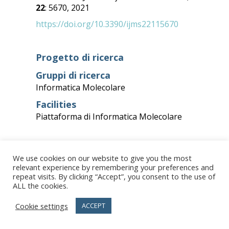
22
: 5670, 2021
https://doi.org/10.3390/ijms22115670
Progetto di ricerca
Gruppi di ricerca
Informatica Molecolare
Facilities
Piattaforma di Informatica Molecolare
We use cookies on our website to give you the most
relevant experience by remembering your preferences and
repeat visits. By clicking “Accept”, you consent to the use of
ALL the cookies.
Journal Paper
Targeting SARS‐CoV‐2 RBD
Cookie settings
ACCEPT
Interface: A Supervised