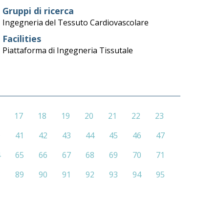
Gruppi di ricerca
Ingegneria del Tessuto Cardiovascolare
Facilities
Piattaforma di Ingegneria Tissutale
17
18
19
20
21
22
23
0
41
42
43
44
45
46
47
4
65
66
67
68
69
70
71
8
89
90
91
92
93
94
95