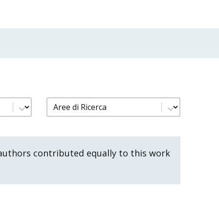
nno
filtro pubblicazioni aree di ricerca
Select content
uthors contributed equally to this work