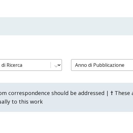
pubblicazioni gruppi ricerca
filtro pubblicazioni a
content
Select content
om correspondence should be addressed |
†
These a
lly to this work