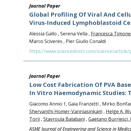
Journal Paper
Global Profiling Of Viral And Cel
Virus-Induced Lymphoblastoid Ce
Alessia Gallo , Serena Vella ,
Francesca Timone
Marco Sciveres , Pier Giulio Conaldi
https://www.sciencedirect.com/science/articl
Journal Paper
Low Cost Fabrication Of PVA Bas
In Vitro Haemodynamic Studies: 
Giacomo Annio †, Gaia Franzetti , Mirko Bonfan
Shervanthi Homer-Vanniasinkam
,
Helge A. 
Torii
,
Stavroula Balabani
,
Gaetano Burriesci,
ASME Journal of Engineering and Science in Medic