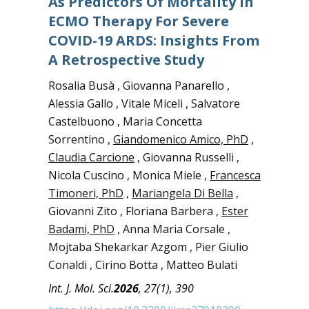
As Predictors Of Mortality In
ECMO Therapy For Severe
COVID-19 ARDS: Insights From
A Retrospective Study
Rosalia Busà , Giovanna Panarello ,
Alessia Gallo , Vitale Miceli , Salvatore
Castelbuono , Maria Concetta
Sorrentino ,
Giandomenico Amico, PhD
,
Claudia Carcione
, Giovanna Russelli ,
Nicola Cuscino , Monica Miele ,
Francesca
Timoneri, PhD
,
Mariangela Di Bella
,
Giovanni Zito , Floriana Barbera ,
Ester
Badami, PhD
, Anna Maria Corsale ,
Mojtaba Shekarkar Azgom , Pier Giulio
Conaldi , Cirino Botta , Matteo Bulati
I
nt. J. Mol. Sci.
2026
, 27(1), 390