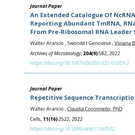
Journal Paper
An Extended Catalogue Of NcRNAs
Reporting Abundant TmRNA, RNa
From Pre-Ribosomal RNA Leader 
Walter Arancio , Swonild I Genovese ,
Viviana 
Archives of Microbiology
,
204(9)
:582, 2022
https://doi.org/10.1007/s00203-022-03203-2
Journal Paper
Repetitive Sequence Transcriptio
Walter Arancio ,
Claudia Coronnello, PhD
Cells,
11(16)
:2522, 2022
https://doi.org/10.3390/cells11162522