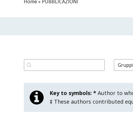
Home
»
PUBBLICAZIONI
filtro pubblicazioni titolo
filtro 
Search content
Select 
Key to symbols:
*
Author to wh
‡
These authors contributed equa