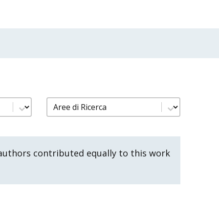
nno
filtro pubblicazioni aree di ricerca
Select content
uthors contributed equally to this work