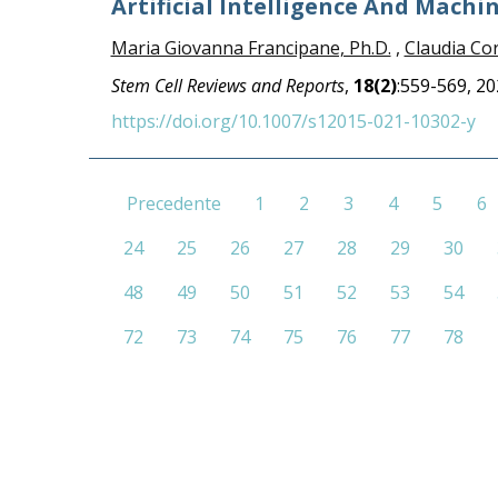
Artificial Intelligence And Machi
Maria Giovanna Francipane, Ph.D.
,
Claudia Co
Stem Cell Reviews and Reports
,
18(2)
:559-569, 2
https://doi.org/10.1007/s12015-021-10302-y
Precedente
1
2
3
4
5
6
24
25
26
27
28
29
30
48
49
50
51
52
53
54
72
73
74
75
76
77
78