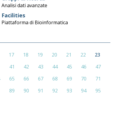
Analisi dati avanzate
Facilities
Piattaforma di Bioinformatica
17
18
19
20
21
22
23
0
41
42
43
44
45
46
47
4
65
66
67
68
69
70
71
8
89
90
91
92
93
94
95