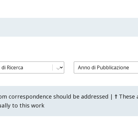
pubblicazioni gruppi ricerca
filtro pubblicazioni a
content
Select content
om correspondence should be addressed |
†
These a
lly to this work