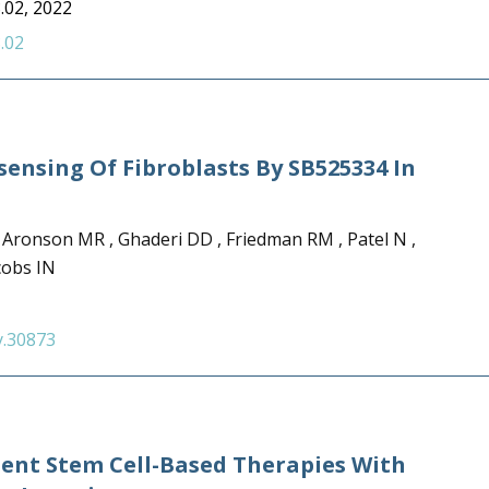
.02, 2022
.02
nsing Of Fibroblasts By SB525334 In
, Aronson MR , Ghaderi DD , Friedman RM , Patel N ,
cobs IN
y.30873
ent Stem Cell-Based Therapies With