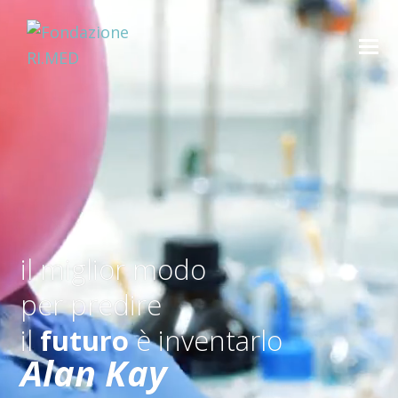
il miglior modo
per predire
il
futuro
è inventarlo
Alan Kay