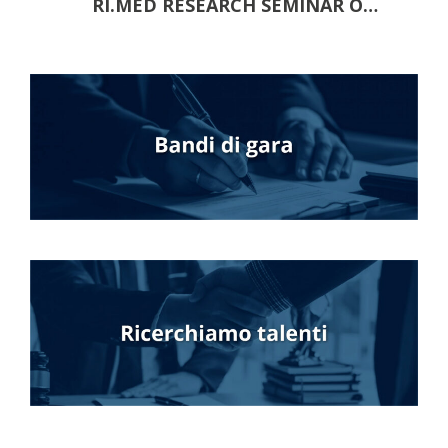
RI.MED RESEARCH SEMINAR ON ENDOTHELIAL CELL SHAPE AS A KEY REGULATOR OF VASCULAR FUNCTION AND DYSFUNCTION BY ABDUL BARAKAT, PHD