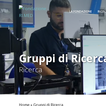
LA FONDAZIONE
RICER
Gruppi di Ricerc
Ricerca
Home
»
Gruppi di Ricerca