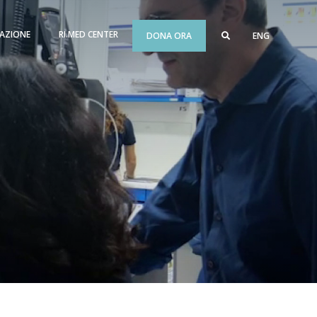
AZIONE
RI.MED CENTER
DONA ORA
ENG