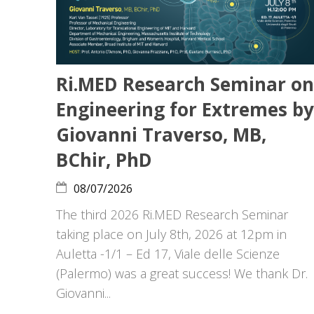
Ri.MED Research Seminar on
Engineering for Extremes by
Giovanni Traverso, MB,
BChir, PhD
08/07/2026
The third 2026 Ri.MED Research Seminar
taking place on July 8th, 2026 at 12pm in
Auletta -1/1 – Ed 17, Viale delle Scienze
(Palermo) was a great success! We thank Dr.
Giovanni...