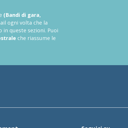
se
(Bandi di gara,
il ogni volta che la
in queste sezioni. Puoi
estrale
che riassume le