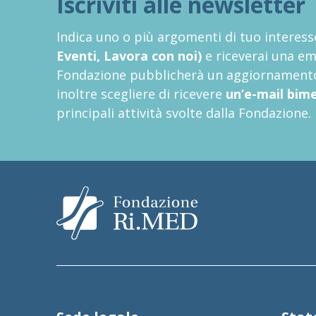
Iscriviti alle newsletter
Indica uno o più argomenti di tuo interes
Eventi, Lavora con noi)
e riceverai una ema
Fondazione pubblicherà un aggiornamento 
inoltre scegliere di ricevere
un’e-mail bim
principali attività svolte dalla Fondazione.