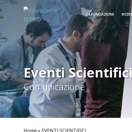
LA FONDAZIONE
RICER
Eventi Scientific
Comunicazione
Home
»
EVENTI SCIENTIFICI