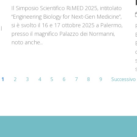
Il Simposio Scientifico Ri.MED 2025, intitolato
“Engineering Biology for Next-Gen Medicine”,
si è svolto il 16 e 17 ottobre 2025 a Palermo,
l
presso il magnifico Palazzo dei Normanni,
noto anche...
1
2
3
4
5
6
7
8
9
Successivo