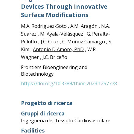
Devices Through Innovative
Surface Modifications
M.A. Rodriguez-Soto , A.M. Aragón , N.A.
Suarez , M. Ayala-Velásquez , G. Peralta-
Peluffo , J.C. Cruz , C. Muñoz Camargo , S.
Kim ,
Antonio D'Amore, PhD
, W.R.
Wagner , J.C. Briceño
Frontiers Bioengineering and
Biotechnology
https://doi.org/10.3389/fbioe.2023.1257778
Progetto di ricerca
Gruppi di ricerca
Ingegneria del Tessuto Cardiovascolare
Facilities