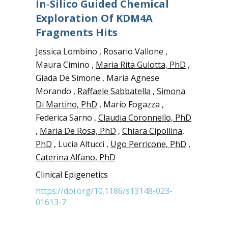
In‑silico Guided Chemical
Exploration Of KDM4A
Fragments Hits
Jessica Lombino , Rosario Vallone ,
Maura Cimino ,
Maria Rita Gulotta, PhD
,
Giada De Simone , Maria Agnese
Morando ,
Raffaele Sabbatella
,
Simona
Di Martino, PhD
, Mario Fogazza ,
Federica Sarno ,
Claudia Coronnello, PhD
,
Maria De Rosa, PhD
,
Chiara Cipollina,
PhD
, Lucia Altucci ,
Ugo Perricone, PhD
,
Caterina Alfano, PhD
Clinical Epigenetics
https://doi.org/10.1186/s13148-023-
01613-7