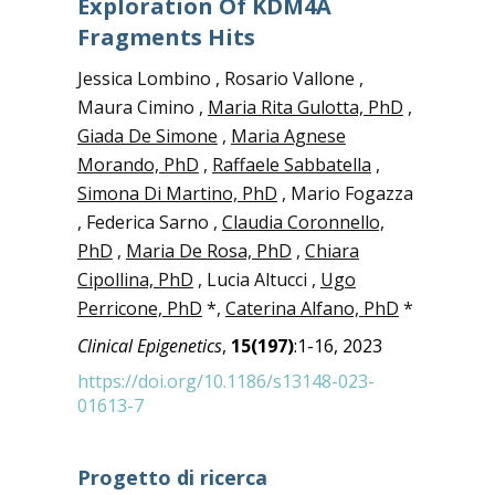
Exploration Of KDM4A
Fragments Hits
Jessica Lombino , Rosario Vallone ,
Maura Cimino ,
Maria Rita Gulotta, PhD
,
Giada De Simone
,
Maria Agnese
Morando, PhD
,
Raffaele Sabbatella
,
Simona Di Martino, PhD
, Mario Fogazza
, Federica Sarno ,
Claudia Coronnello,
PhD
,
Maria De Rosa, PhD
,
Chiara
Cipollina, PhD
, Lucia Altucci ,
Ugo
Perricone, PhD
*,
Caterina Alfano, PhD
*
Clinical Epigenetics
,
15(197)
:1-16, 2023
https://doi.org/10.1186/s13148-023-
01613-7
Progetto di ricerca