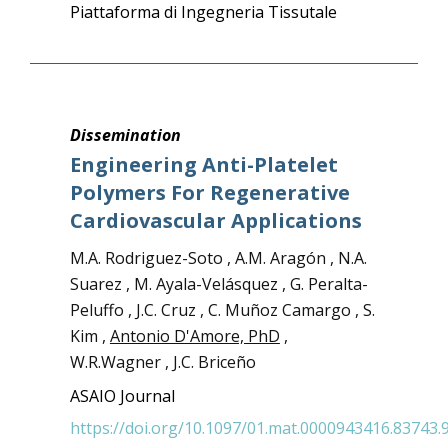
Piattaforma di Ingegneria Tissutale
Dissemination
Engineering Anti-Platelet
Polymers For Regenerative
Cardiovascular Applications
M.A. Rodriguez-Soto , A.M. Aragón , N.A.
Suarez , M. Ayala-Velásquez , G. Peralta-
Peluffo , J.C. Cruz , C. Muñoz Camargo , S.
Kim ,
Antonio D'Amore, PhD
,
W.R.Wagner , J.C. Briceño
ASAIO Journal
https://doi.org/10.1097/01.mat.0000943416.83743.