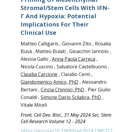
Stromal/stem Cells With IFN-
Γ And Hypoxia: Potential
Implications For Their
Clinical Use
Matteo Calligaris , Giovanni Zito , Rosalia
Busà , Matteo Bulati , Gioacchin Iannolo ,
Alessia Gallo ,
Anna Paola Carreca
,
Nicola Cuscino , Salvatore Castelbuono ,
Claudia Carcione
, Claudio Centi ,
Giandomenico Amico, PhD
, Alessandro
Bertani ,
Cinzia Chinnici, PhD
, Pier Giulio
Conaldi ,
Simone Dario Scilabra, PhD
,
Vitale Miceli
Front. Cell Dev. Biol., 31 May 2024
Sec. Stem
Cell Research
Volume 12 - 2024
https://doi.org/10.3389/fcell.2024.1385712