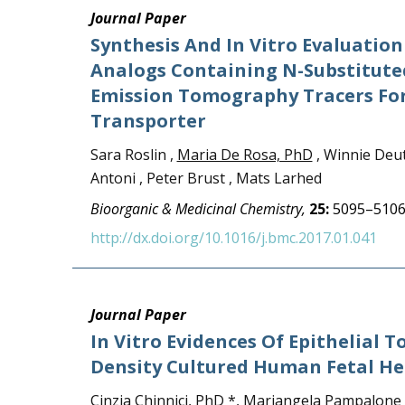
Journal Paper
Synthesis And In Vitro Evaluatio
Analogs Containing N-Substitute
Emission Tomography Tracers For 
Transporter
Sara Roslin ,
Maria De Rosa, PhD
, Winnie Deut
Antoni , Peter Brust , Mats Larhed
Bioorganic & Medicinal Chemistry,
25:
5095–5106
http://dx.doi.org/10.1016/j.bmc.2017.01.041
Journal Paper
In Vitro Evidences Of Epithelial 
Density Cultured Human Fetal He
Cinzia Chinnici, PhD
*,
Mariangela Pampalone