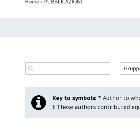
Home
»
PUBBLICAZIONI
filtro pubblicazioni titolo
filtro 
Search content
Select 
Key to symbols:
*
Author to wh
‡
These authors contributed equa