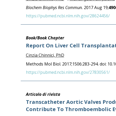
Biochem Biophys Res Commun.
2017 Aug 19;
490
https://pubmed.ncbi.nlm.nih.gov/28624456/
Book/Book Chapter
Report On Liver Cell Transplanta
Cinzia Chinnici, PhD
Methods Mol Biol. 2017;1506:283-294. doi: 10
https://pubmed.ncbi.nlm.nih.gov/27830561/
Articolo di rivista
Transcatheter Aortic Valves Pro
Contribute To Thromboembolic Ev