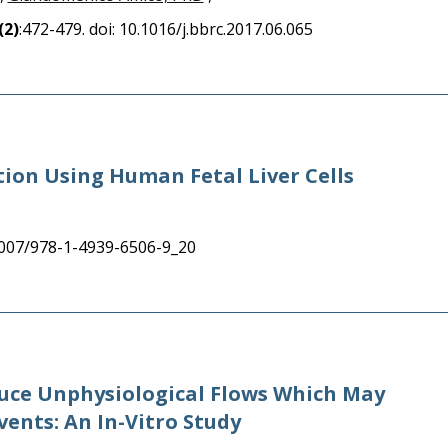
(2)
:472-479. doi: 10.1016/j.bbrc.2017.06.065
tion Using Human Fetal Liver Cells
.1007/978-1-4939-6506-9_20
duce Unphysiological Flows Which May
ents: An In-Vitro Study