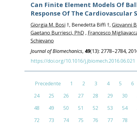
Can Finite Element Models Of Bal
Response Of The Cardiovascular 
Giorgia M. Bosi
†, Benedetta Biffi †,
Giovanni B
Gaetano Burriesci, PhD
,
Francesco Migliavacc
Schievano
Journal of Biomechanics
,
49
(13): 2778–2784, 201
https://doi.org/10.1016/j.jbiomech.2016.06.021
Precedente
1
2
3
4
5
6
24
25
26
27
28
29
30
48
49
50
51
52
53
54
72
73
74
75
76
77
78