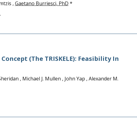
mtzis ,
Gaetano Burriesci, PhD
*
.
oncept (the TRISKELE): Feasibility In
eridan , Michael J. Mullen , John Yap , Alexander M.