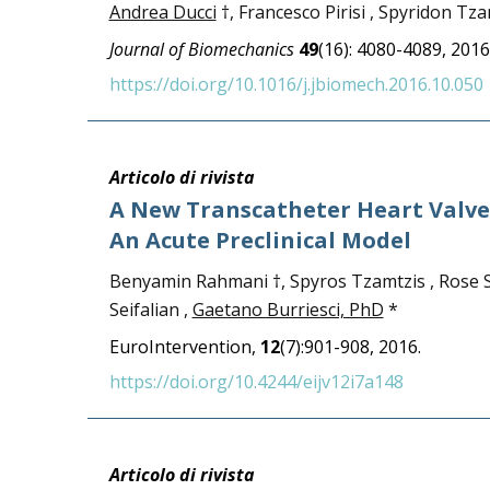
Andrea Ducci
†, Francesco Pirisi , Spyridon Tza
Journal of Biomechanics
49
(16): 4080-4089, 2016
https://doi.org/10.1016/j.jbiomech.2016.10.050
Articolo di rivista
A New Transcatheter Heart Valve C
An Acute Preclinical Model
Benyamin Rahmani †, Spyros Tzamtzis , Rose Sh
Seifalian ,
Gaetano Burriesci, PhD
*
EuroIntervention,
12
(7):901-908, 2016.
https://doi.org/10.4244/eijv12i7a148
Articolo di rivista