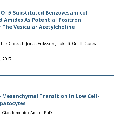
n Of 5-Substituted Benzovesamicol
d Amides As Potential Positron
The Vesicular Acetylcholine
her-Conrad , Jonas Eriksson , Luke R. Odell , Gunnar
, 2017
To Mesenchymal Transition In Low Cell-
patocytes
,
Giandomenico Amico, PhD
,