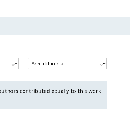
nno
filtro pubblicazioni aree di ricerca
Select content
uthors contributed equally to this work