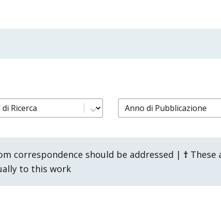
pubblicazioni gruppi ricerca
filtro pubblicazioni a
content
Select content
om correspondence should be addressed |
†
These a
lly to this work