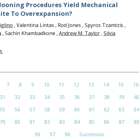
looning Procedures Yield Mechanical
Site To Overexpansion?
iglino
, Valentina Lintas , Rod Jones , Spyros Tzamtzis ,
a
, Sachin Khambadkone ,
Andrew M. Taylor
,
Silvia
6.
7
8
9
10
11
12
13
14
15
16
31
32
33
34
35
36
37
38
39
4
55
56
57
58
59
60
61
62
63
6
79
80
81
82
83
84
85
86
87
8
96
97
98
Successivo