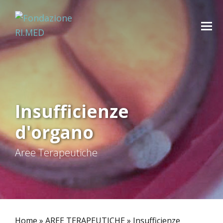
Insufficienze
d'organo
Aree Terapeutiche
Home
»
AREE TERAPEUTICHE
»
Insufficienze