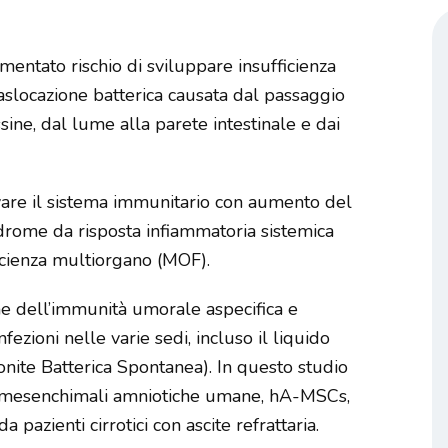
mentato rischio di sviluppare insufficienza
raslocazione batterica causata dal passaggio
sine, dal lume alla parete intestinale e dai
tivare il sistema immunitario con aumento del
indrome da risposta infiammatoria sistemica
ficienza multiorgano (MOF).
che dell’immunità umorale aspecifica e
fezioni nelle varie sedi, incluso il liquido
itonite Batterica Spontanea). In questo studio
ule mesenchimali amniotiche umane, hA-MSCs,
 pazienti cirrotici con ascite refrattaria.