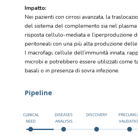
Impatto:
Nei pazienti con cirrosi avanzata, la traslocaz
del sistema del complemento sia nel plasma ch
risposta cellulo-mediata e l’iperproduzione di
peritoneali con una più alta produzione delle
I macrofagi, cellule dell’immunità innata, rapp
microbi e potrebbero essere utilizzati come tar
basali o in presenza di sovra infezione.
Pipeline
CLINICAL
DISEASES
DISCOVERY
PRECLINIC
NEED
ANALYSIS
VALIDATI