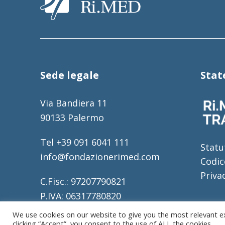
Sede legale
Sta
Via Bandiera 11
90133 Palermo
Tel +39 091 6041 111
Statu
info@fondazionerimed.com
Codic
Priva
C.Fisc.: 97207790821
P.IVA: 06317780820
REA: 317196
We use cookies on our website to give you the most relevant e
clicking “Accept”, you consent to the use of ALL the cookies.