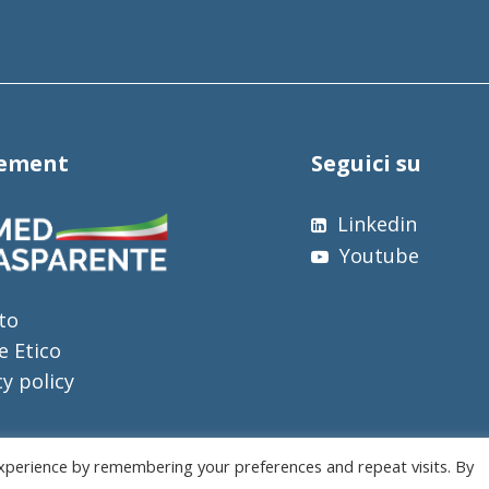
tement
Seguici su
Linkedin
Youtube
to
e Etico
cy policy
xperience by remembering your preferences and repeat visits. By