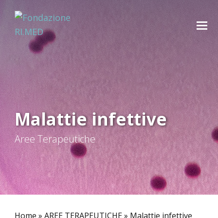
Malattie infettive
Aree Terapeutiche
Home
»
AREE TERAPEUTICHE
»
Malattie infettive