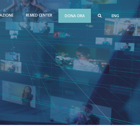
AZIONE
RI.MED CENTER
DONA ORA
ENG