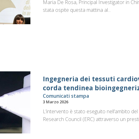
Maria De Rosa, Principal Investigator in Ch
stata ospite questa mattina al...
Ingegneria dei tessuti cardio
corda tendinea bioingegneri
Comunicati stampa
3 Marzo 2026
L’intervento è stato eseguito nell’ambito d
Research Council (ERC) attraverso un presti