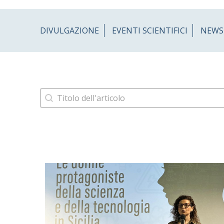
DIVULGAZIONE
EVENTI SCIENTIFICI
NEWS
filtro news titolo
Search content