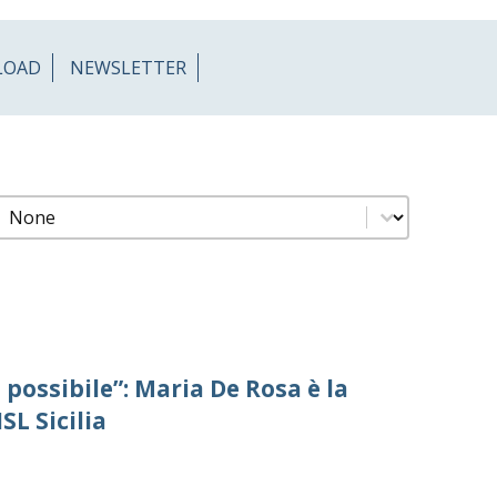
LOAD
NEWSLETTER
filtro news comunicati
Select content
possibile”: Maria De Rosa è la
SL Sicilia