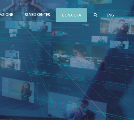
AZIONE
RI.MED CENTER
DONA ORA
ENG