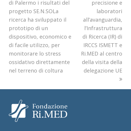
di Palermo i risultati del
post:
precisione e
post:
progetto SE.N.SOLa
laboratori
ricerca ha sviluppato il
all’avanguardia,
prototipo di un
l’Infrastruttura
dispositivo, economico e
di Ricerca (IR) di
di facile utilizzo, per
IRCCS ISMETT e
monitorare lo stress
Ri.MED al centro
ossidativo direttamente
della visita della
nel terreno di coltura
delegazione UE