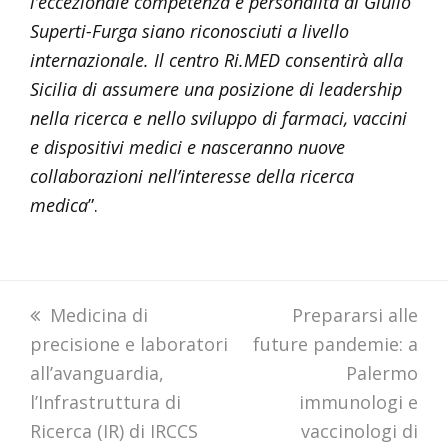
l’eccezionale competenza e personalità di Giulio
Superti-Furga siano riconosciuti a livello
internazionale. Il centro Ri.MED consentirà alla
Sicilia di assumere una posizione di leadership
nella ricerca e nello sviluppo di farmaci, vaccini
e dispositivi medici e nasceranno nuove
collaborazioni nell’interesse della ricerca
medica
”.
previous
Medicina di
next
Prepararsi alle
precisione e laboratori
post:
future pandemie: a
post:
all’avanguardia,
Palermo
l’Infrastruttura di
immunologi e
Ricerca (IR) di IRCCS
vaccinologi di