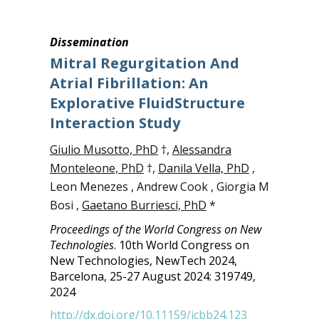
Dissemination
Mitral Regurgitation And
Atrial Fibrillation: An
Explorative FluidStructure
Interaction Study
Giulio Musotto, PhD
†,
Alessandra
Monteleone, PhD
†,
Danila Vella, PhD
,
Leon Menezes , Andrew Cook , Giorgia M
Bosi ,
Gaetano Burriesci, PhD
*
Proceedings of the World Congress on New
Technologies
.
10th World Congress on
New Technologies, NewTech 2024,
Barcelona,
25-27 August 2024:
319749,
2024
http://dx.doi.org/10.11159/icbb24.123