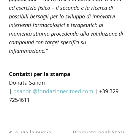
ed esercizio fisico – il secondo è la ricerca di
possibili bersagli per lo sviluppo di innovativi
interventi farmacologici e terapeutici: al
momento stiamo procedendo alla validazione di
compound con target specifici su
infiammazione.”
Contatti per la stampa
Donata Sandri
|
dsandri@fondazionerimed.com
| +39 329
7254611
previous
Al via la nuova
next
Premiato negli Stati