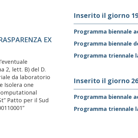
Inserito il giorno 1
Programma biennale ac
TRASPARENZA EX
Programma biennale de
Programma triennale la
’eventuale
 2, lett. B) del D.
riale da laboratorio
Inserito il giorno 2
e Isolera one
“Computational
Programma biennale ac
” Patto per il Sud
00110001”
Programma triennale la