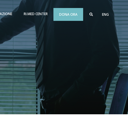
AZIONE
RI.MED CENTER
DONA ORA
ENG