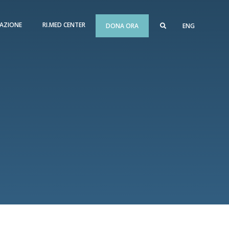
AZIONE
RI.MED CENTER
DONA ORA
ENG