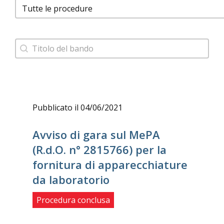
Facet Procedure Bandi
Barra ricerca bando
Search content
Pubblicato il 04/06/2021
Avviso di gara sul MePA
(R.d.O. n° 2815766) per la
fornitura di apparecchiature
da laboratorio
Procedura conclusa