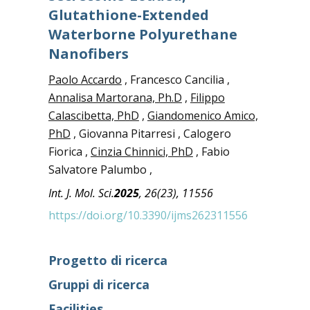
Glutathione-Extended
Waterborne Polyurethane
Nanofibers
Paolo Accardo
, Francesco Cancilia ,
Annalisa Martorana, Ph.D
,
Filippo
Calascibetta, PhD
,
Giandomenico Amico,
PhD
, Giovanna Pitarresi , Calogero
Fiorica ,
Cinzia Chinnici, PhD
, Fabio
Salvatore Palumbo ,
Int. J. Mol. Sci.
2025
, 26(23), 11556
https://doi.org/10.3390/ijms262311556
Progetto di ricerca
Gruppi di ricerca
Facilities