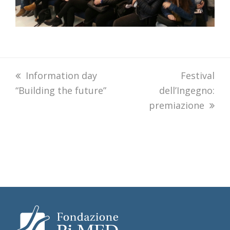
previous
Information day
next
Festival
“Building the future”
post:
dell’Ingegno:
post:
premiazione