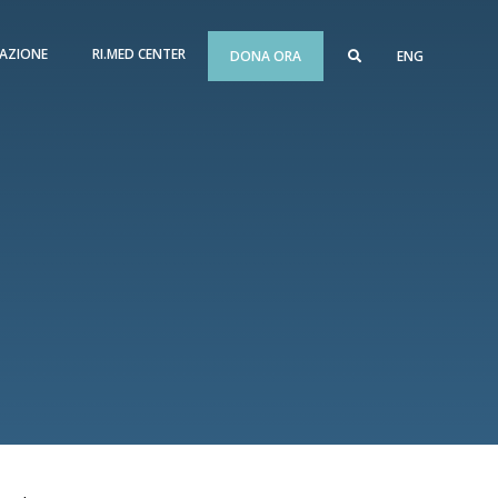
AZIONE
RI.MED CENTER
DONA ORA
ENG