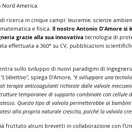
in Nord America.
 di ricerca in cinque campi: leucemie; scienze ambient
 matematica e fisica.
I
l nostro Antonio D’Amore si è 
gneria
grazie alla sua innovativa
tecnologia di prote
ta effettuata a 360° su CV, pubblicazioni scientifich
centra sullo sviluppo di nuovi paradigmi di ingegneria
.
“L’obiettivo”,
spiega D’Amore
, “è sviluppare una tecnolo
ali terapie anticoagulanti richieste dalle valvole meccan
trutture temporanee di supporto combinate con cellule de
 stesso. Questo tipo di valvola permetterebbe ai bambini
tesi alla propria naturale crescita, poiché la valvola cre
ià fruttato alcuni brevetti in collaborazione con l’U