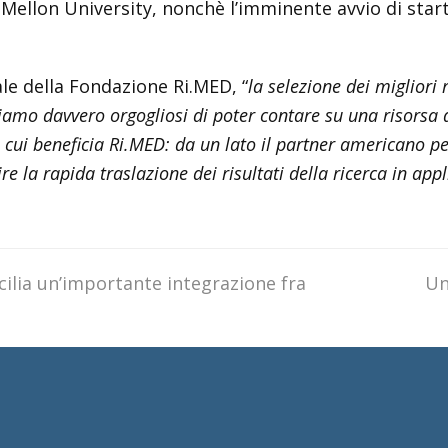
Mellon University, nonchè l’imminente avvio di start
le della Fondazione Ri.MED, “
la selezione dei migliori 
iamo davvero orgogliosi di poter contare su una risorsa 
i cui beneficia Ri.MED: da un lato il partner americano per
e la rapida traslazione dei risultati della ricerca in appl
cilia un’importante integrazione fra
ne
Un
po