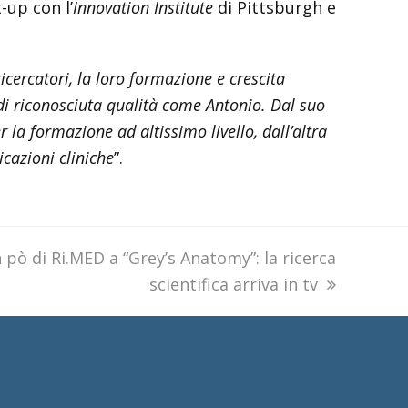
-up con l’
Innovation Institute
di Pittsburgh e
ricercatori, la loro formazione e crescita
di riconosciuta qualità come Antonio. Dal suo
 la formazione ad altissimo livello, dall’altra
icazioni cliniche
”.
xt
 pò di Ri.MED a “Grey’s Anatomy”: la ricerca
st:
scientifica arriva in tv