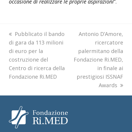
occasione di realizzare le proprie aspirazioni
”.
previous
Pubblicato il bando
next
Antonio D’Amore,
di gara da 113 milioni
post:
post:
ricercatore
di euro per la
palermitano della
costruzione del
Fondazione Ri.MED,
Centro di ricerca della
in finale ai
Fondazione Ri.MED
prestigiosi ISSNAF
Awards