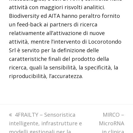
attività con maggiori risvolti analitici.
Biodiversity ed AITA hanno peraltro fornito
un feed-back ai partners di ricerca
relativamente all’attivazione di nuove
attività, mentre l’intervento di Locorotondo
Srl è servito per la definizione delle
caratteristiche finali del prodotto della
ricerca, quali la sensibilità, la specificità, la
riproducibilità, l’accuratezza.
previous
4FRAILTY – Sensoristica
next
MIRCO –
intelligente, infrastrutture e
post:
MicroRNA
post:
modelli gestionali per la
in clinica