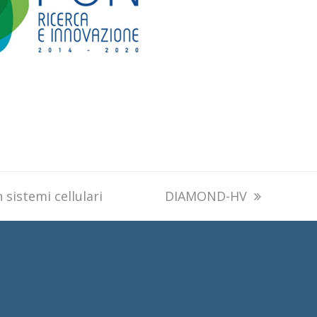
 sistemi cellulari
next
DIAMOND-HV
post: