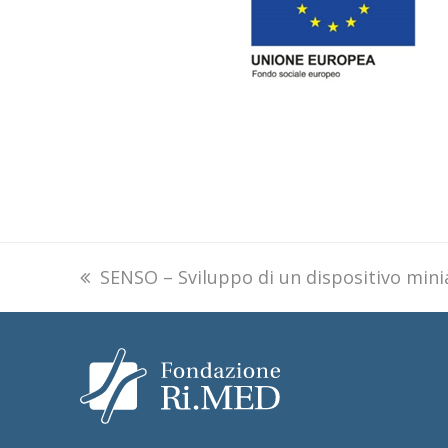
previous
SENSO – Sviluppo di un dispositivo miniat
post: