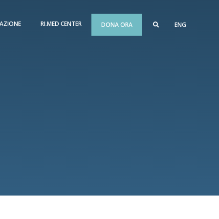
AZIONE
RI.MED CENTER
DONA ORA
ENG