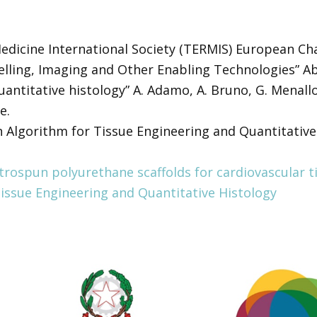
edicine International Society (TERMIS) European Ch
odelling, Imaging and Other Enabling Technologies” A
antitative histology” A. Adamo, A. Bruno, G. Menallo,
e.
n Algorithm for Tissue Engineering and Quantitative 
trospun polyurethane scaffolds for cardiovascular t
issue Engineering and Quantitative Histology