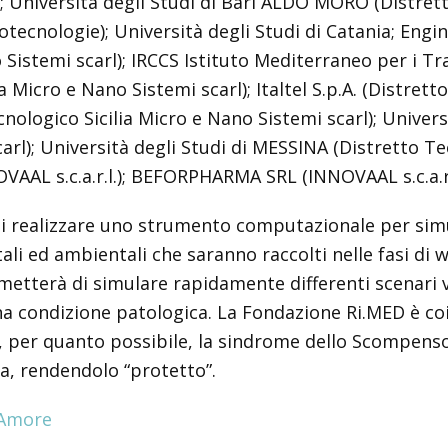
versità degli Studi di Bari ALDO MORO (Distretto H
tecnologie); Università degli Studi di Catania; Engin
 Sistemi scarl); IRCCS Istituto Mediterraneo per i Tr
ia Micro e Nano Sistemi scarl); Italtel S.p.A. (Distret
cnologico Sicilia Micro e Nano Sistemi scarl); Univer
arl); Università degli Studi di MESSINA (Distretto T
AL s.c.a.r.l.); BEFORPHARMA SRL (INNOVAAL s.c.a.r.l.
 di realizzare uno strumento computazionale per sim
ali ed ambientali che saranno raccolti nelle fasi di w
terà di simulare rapidamente differenti scenari virt
na condizione patologica. La Fondazione Ri.MED è coin
, per quanto possibile, la sindrome dello Scompenso 
ra, rendendolo “protetto”.
’Amore