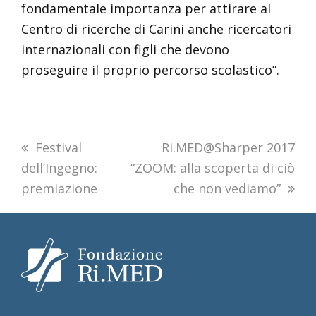
fondamentale importanza per attirare al
Centro di ricerche di Carini anche ricercatori
internazionali con figli che devono
proseguire il proprio percorso scolastico”.
previous
Festival
next
Ri.MED@Sharper 2017
dell’Ingegno:
post:
“ZOOM: alla scoperta di ciò
post:
premiazione
che non vediamo”