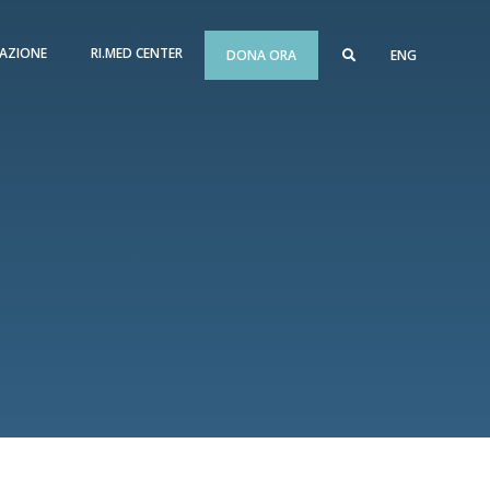
AZIONE
RI.MED CENTER
DONA ORA
ENG