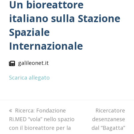
Un bioreattore
italiano sulla Stazione
Spaziale
Internazionale
galileonet.it
Scarica allegato
previous
Ricerca: Fondazione
next
Ricercatore
Ri.MED “vola” nello spazio
post:
desenzanese
post:
con il bioreattore per la
dal “Bagatta”