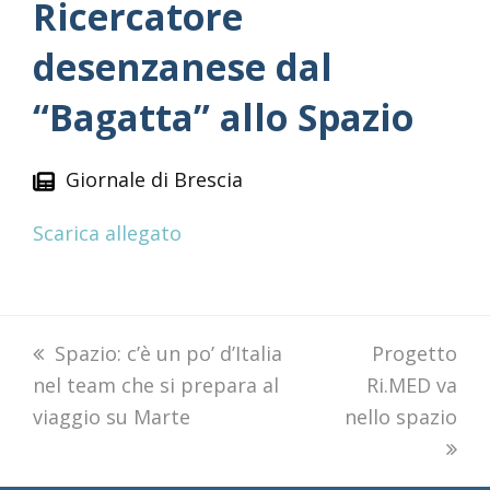
Ricercatore
desenzanese dal
“Bagatta” allo Spazio
Giornale di Brescia
Scarica allegato
previous
Spazio: c’è un po’ d’Italia
next
Progetto
nel team che si prepara al
post:
Ri.MED va
post:
viaggio su Marte
nello spazio