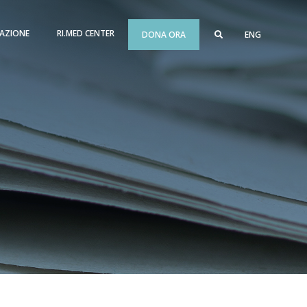
AZIONE
RI.MED CENTER
DONA ORA
ENG