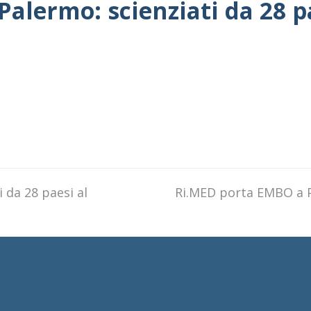
alermo: scienziati da 28 p
 da 28 paesi al
next
Ri.MED porta EMBO a P
post: