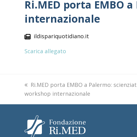
Ri.MED porta EMBO a P
internazionale
ildispariquotidiano.it
Scarica allegato
previous
Ri.MED porta EMBO a Palermo: scienziati
workshop internazionale
post: