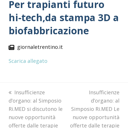
Per trapianti futuro
hi-tech,da stampa 3D a
biofabbricazione
giornaletrentino.it
Scarica allegato
previous
Insufficienze
next
Insufficienze
d’organo: al Simposio
post:
post:
d’organo: al
Ri.MED si discutono le
Simposio Ri.MED Le
nuove opportunità
nuove opportunità
offerte dalle terapie
offerte dalle terapie