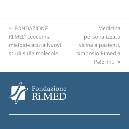
previous
FONDAZIONE
next
Medicina
RI.MED Leucemia
post:
personalizzata
post:
mieloide acuta Nuovi
vicina a pazienti,
studi sulle molecole
simposio Rimed a
Palermo