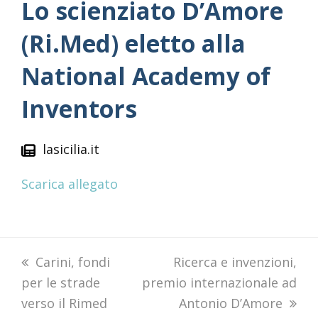
Lo scienziato D’Amore
(Ri.Med) eletto alla
National Academy of
Inventors
lasicilia.it
Scarica allegato
previous
Carini, fondi
next
Ricerca e invenzioni,
per le strade
post:
premio internazionale ad
post:
verso il Rimed
Antonio D’Amore