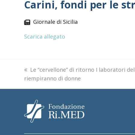
Carini, fondi per le s
Giornale di Sicilia
Scarica allegato
previous
Le “cervellone” di ritorno I laboratori de
riempiranno di donne
post: