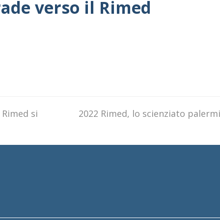
trade verso il Rimed
l Rimed si
next
2022 Rimed, lo scienziato palerm
post: