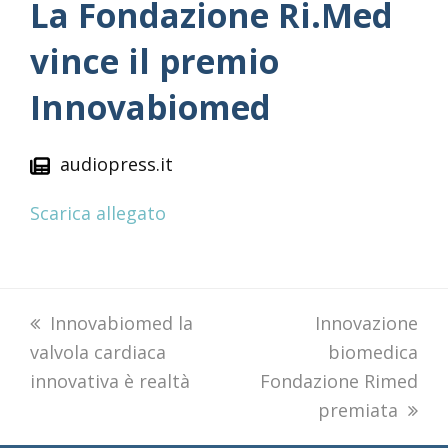
La Fondazione Ri.Med
vince il premio
Innovabiomed
audiopress.it
Scarica allegato
previous
Innovabiomed la
next
Innovazione
valvola cardiaca
post:
post:
biomedica
innovativa è realtà
Fondazione Rimed
premiata