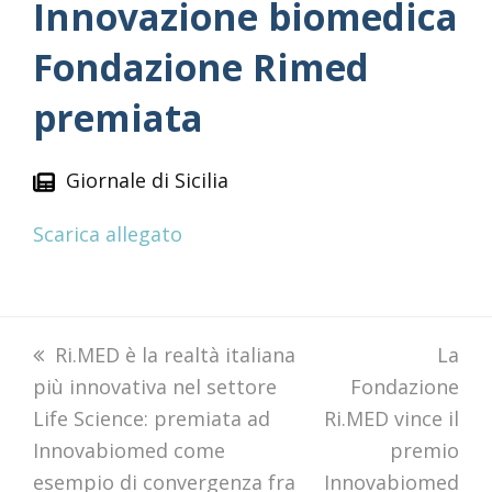
Innovazione biomedica
Fondazione Rimed
premiata
Giornale di Sicilia
Scarica allegato
previous
Ri.MED è la realtà italiana
next
La
più innovativa nel settore
post:
Fondazione
post:
Life Science: premiata ad
Ri.MED vince il
Innovabiomed come
premio
esempio di convergenza fra
Innovabiomed