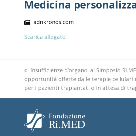
Medicina personalizza
adnkronos.com
Scarica allegato
previous
Insufficienze d’organo: al Simposio Ri.M
opportunità offerte dalle terapie cellulari 
post:
per i pazienti trapiantati o in attesa di tr