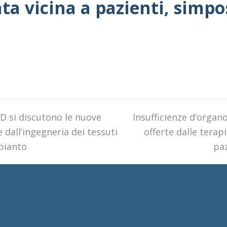
ta vicina a pazienti, simp
ED si discutono le nuove
next
Insufficienze d’organ
e dall’ingegneria dei tessuti
post:
offerte dalle terapi
apianto
paz