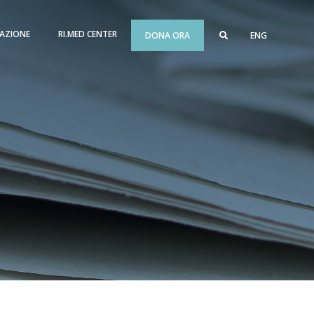
AZIONE
RI.MED CENTER
DONA ORA
ENG