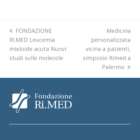
previous
FONDAZIONE
next
Medicina
RI.MED Leucemia
post:
personalizzata
post:
mieloide acuta Nuovi
vicina a pazienti,
studi sulle molecole
simposio Rimed a
Palermo