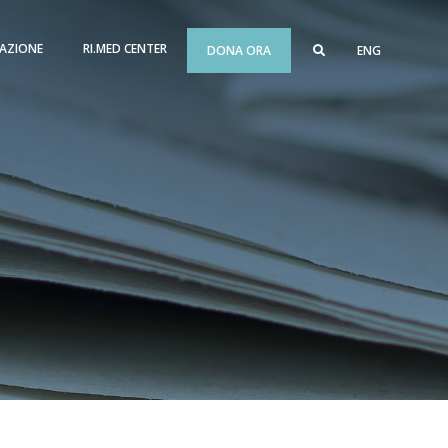
AZIONE
RI.MED CENTER
DONA ORA
ENG