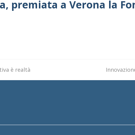
a, premiata a Verona la F
iva è realtà
next
Innovazion
post: