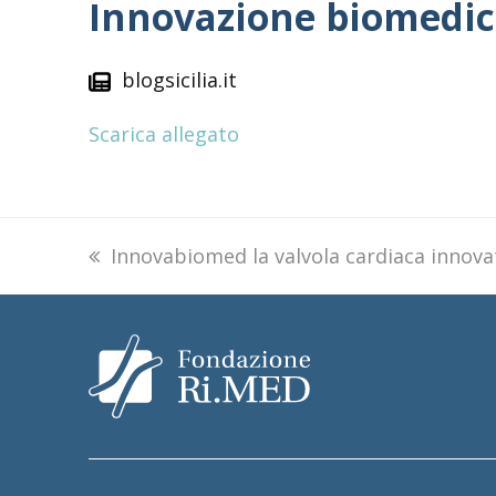
Innovazione biomedic
blogsicilia.it
Scarica allegato
previous
Innovabiomed la valvola cardiaca innovat
post: