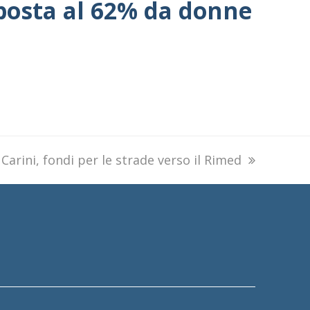
posta al 62% da donne
next
Carini, fondi per le strade verso il Rimed
post: