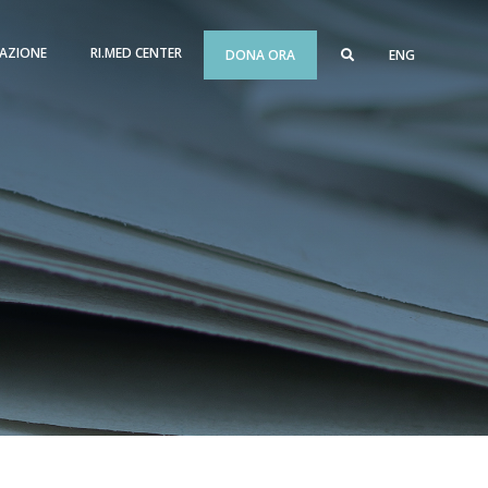
AZIONE
RI.MED CENTER
DONA ORA
ENG