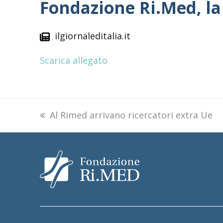
Fondazione Ri.Med, la
ilgiornaleditalia.it
Scarica allegato
previous
Al Rimed arrivano ricercatori extra Ue
post: