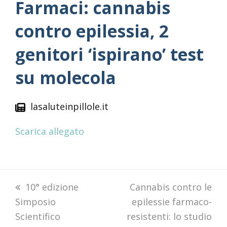
Farmaci: cannabis
contro epilessia, 2
genitori ‘ispirano’ test
su molecola
lasaluteinpillole.it
Scarica allegato
previous
10° edizione
next
Cannabis contro le
Simposio
post:
post:
epilessie farmaco-
Scientifico
resistenti: lo studio