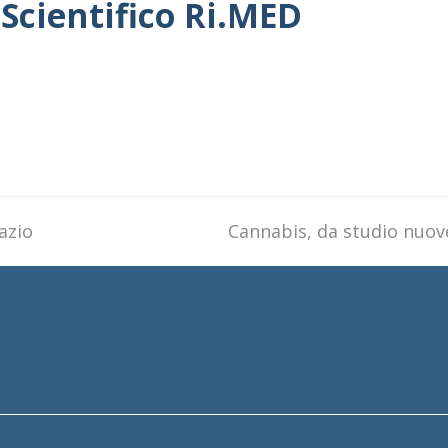
Scientifico Ri.MED
pazio
next
Cannabis, da studio nuove
post: