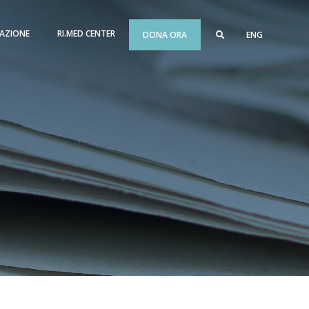
AZIONE
RI.MED CENTER
DONA ORA
ENG