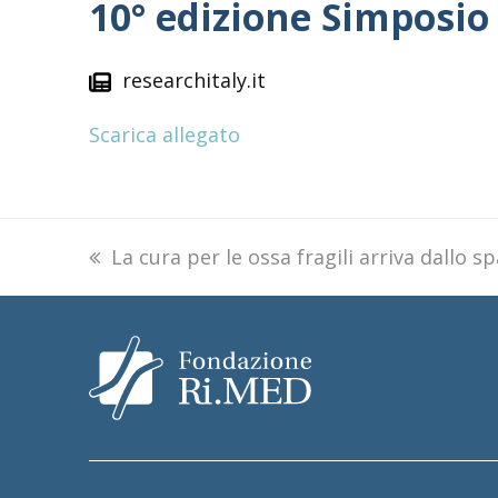
10° edizione Simposio 
researchitaly.it
Scarica allegato
previous
La cura per le ossa fragili arriva dallo s
post: