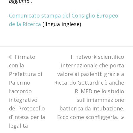
aggiunto
“.
Comunicato stampa del Consiglio Europeo
della Ricerca
(lingua inglese)
previous
Firmato
next
Il network scientifico
con la
post:
internazionale che porta
post:
Prefettura di
valore ai pazienti: grazie a
Palermo
Riccardo Gottardi c’è anche
l’accordo
Ri.MED nello studio
integrativo
sull’infiammazione
del Protocollo
batterica da intubazione.
d’intesa per la
Ecco come sconfiggerla.
legalità