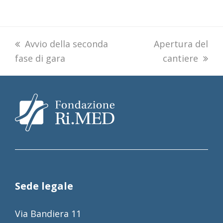
previous
Avvio della seconda
next
Apertura del
fase di gara
post:
post:
cantiere
Sede legale
Via Bandiera 11